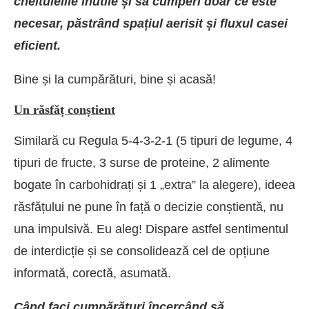
cheltuielile inutile și să cumperi doar ce este
necesar, păstrând spațiul aerisit și fluxul casei
eficient.
Bine și la cumpărături, bine și acasă!
Un răsfăț conștient
Similară cu Regula 5-4-3-2-1 (5 tipuri de legume, 4
tipuri de fructe, 3 surse de proteine, 2 alimente
bogate în carbohidrați și 1 „extra” la alegere), ideea
răsfățului ne pune în față o decizie conștientă, nu
una impulsivă. Eu aleg! Dispare astfel sentimentul
de interdicție și se consolidează cel de opțiune
informată, corectă, asumată.
Când faci cumpărături încercând să