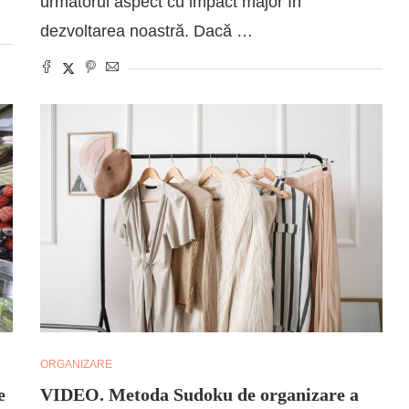
următorul aspect cu impact major în
dezvoltarea noastră. Dacă …
ORGANIZARE
e
VIDEO. Metoda Sudoku de organizare a