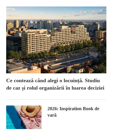
Ce contează când alegi o locuință. Studiu
de caz și rolul organizării în luarea deciziei
2026: Inspiration Book de
vară