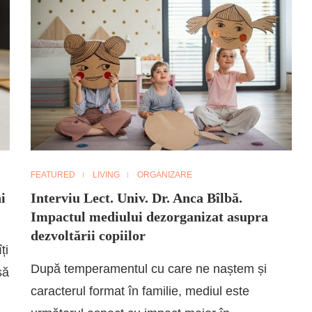
FEATURED
LIVING
ORGANIZARE
i
Interviu Lect. Univ. Dr. Anca Bîlbă.
Impactul mediului dezorganizat asupra
dezvoltării copiilor
ți
După temperamentul cu care ne naștem și
să
caracterul format în familie, mediul este