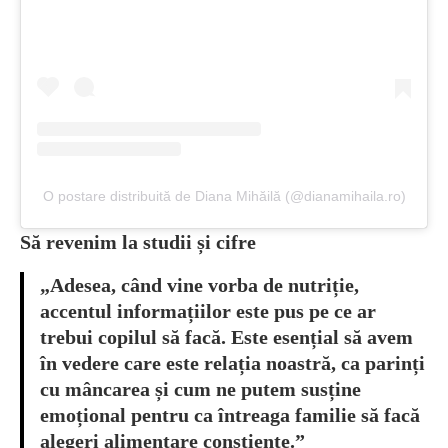
O postare distribuită de Diana Mihăilă (@dianamihaila.ro)
Să revenim la studii și cifre
„Adesea, când vine vorba de nutriție,
accentul informațiilor este pus pe ce ar
trebui copilul să facă. Este esențial să avem
în vedere care este relația noastră, ca parinți
cu mâncarea și cum ne putem susține
emoțional pentru ca întreaga familie să facă
alegeri alimentare conștiente.”