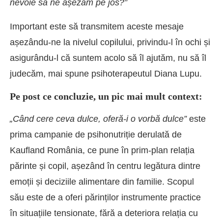
nevoie să ne așezăm pe jos?”
Important este să transmitem aceste mesaje
așezându-ne la nivelul copilului, privindu-l în ochi și
asigurându-l că suntem acolo să îl ajutăm, nu să îl
judecăm, mai spune psihoterapeutul Diana Lupu.
Pe post ce concluzie, un pic mai mult context:
„Când cere ceva dulce, oferă-i o vorbă dulce”
este
prima campanie de psihonutriție derulată de
Kaufland România, ce pune în prim-plan relația
părinte și copil, așezând în centru legătura dintre
emoții și deciziile alimentare din familie. Scopul
său este de a oferi părinților instrumente practice
în situațiile tensionate, fără a deteriora relația cu