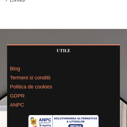
LIVING
UTILE
Blog
Termeni si conditii
Politica de cookies
GDPR
ANPC