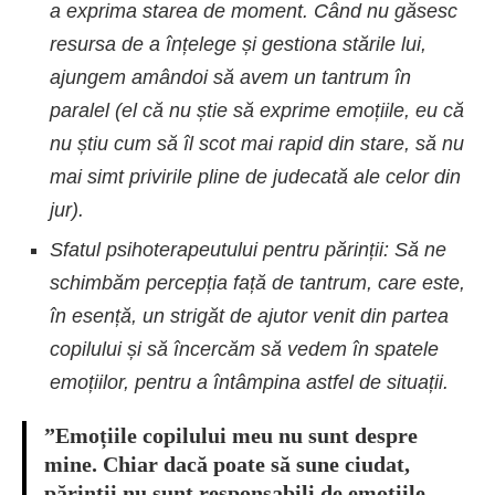
a exprima starea de moment. Când nu găsesc
resursa de a înțelege și gestiona stările lui,
ajungem amândoi să avem un tantrum în
paralel (el că nu știe să exprime emoțiile, eu că
nu știu cum să îl scot mai rapid din stare, să nu
mai simt privirile pline de judecată ale celor din
jur).
Sfatul psihoterapeutului pentru părinții: Să ne
schimbăm percepția față de tantrum, care este,
în esență, un strigăt de ajutor venit din partea
copilului și să încercăm să vedem în spatele
emoțiilor, pentru a întâmpina astfel de situații.
”Emoțiile copilului meu nu sunt despre
mine. Chiar dacă poate să sune ciudat,
părinții nu sunt responsabili de emoțiile