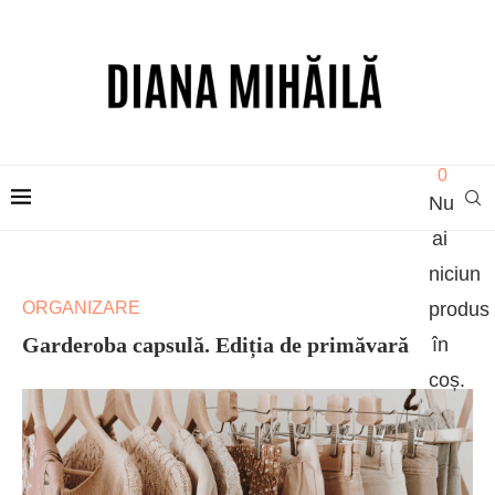
0
Nu
ai
niciun
ORGANIZARE
produs
Garderoba capsulă. Ediția de primăvară
în
coș.