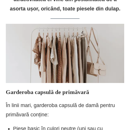
asorta ușor, oricând, toate piesele din dulap.
Garderoba capsulă de primăvară
În linii mari, garderoba capsulă de damă pentru
primăvară conține:
Piese basic în culori neutre (uni sau cu