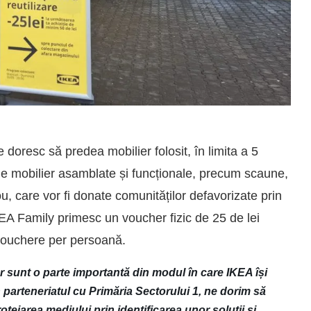
 doresc să predea mobilier folosit, în limita a 5
de mobilier asamblate și funcționale, precum scaune,
, care vor fi donate comunităților defavorizate prin
EA Family primesc un voucher fizic de 25 de lei
i vouchere per persoană.
 sunt o parte importantă din modul în care IKEA își
n parteneriatul cu Primăria Sectorului 1, ne dorim să
tejarea mediului prin identificarea unor soluții și