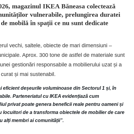
 2026, magazinul IKEA Băneasa colectează
munităților vulnerabile, prelungirea duratei
 de mobilă în spații ce nu sunt dedicate
rul vechi, saltele, obiecte de mari dimensiuni –
unicipale. Aprox. 300 tone de astfel de materiale sunt
nei gestionări responsabile a mobilierului uzat și a
curat și mai sustenabil.
 eficient deșeurile voluminoase din Sectorul 1 și, în
abile. Parteneriatul cu IKEA evidențiază cum
iul privat poate genera beneficii reale pentru oameni și
u locuitori de a transforma obiectele de mobilier de care
u alți membri ai comunității”.