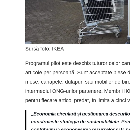
Sursă foto: IKEA
Programul pilot este deschis tuturor celor care
articole per persoană. Sunt acceptate piese 
mese, canapele, dulapuri sau mobilier de birou
intermediul ONG-urilor partenere. Membrii IK
pentru fiecare articol predat, în limita a cinc
„Economia circulară și gestionarea deșeurilor
construiește strategia de sustenabilitate. Pri
contribuim la economisirea resurselor și la pro