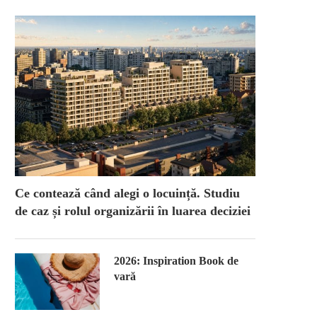
Ce contează când alegi o locuință. Studiu
de caz și rolul organizării în luarea deciziei
2026: Inspiration Book de
vară