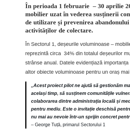
În perioada 1 februarie – 30 aprilie
mobilier uzat în vederea susținerii co
de utilizare și prevenirea abandonului
activităților de colectare.
În Sectorul 1, deșeurile voluminoase – mobilie
reprezintă circa 34% din totalul deșeurilor m
strânse anual. Datele evidențiază importanța u
altor obiecte voluminoase pentru un oraș mai 
„Acest proiect pilot ne ajută să gestionăm mai
același timp, să susținem comunitățile vulner
colaborarea dintre administrația locală și med
pentru mediu. Este o invitație deschisă pentr
nu mai au nevoie într-un sprijin concret pentr
– George Tuță, primarul Sectorului 1