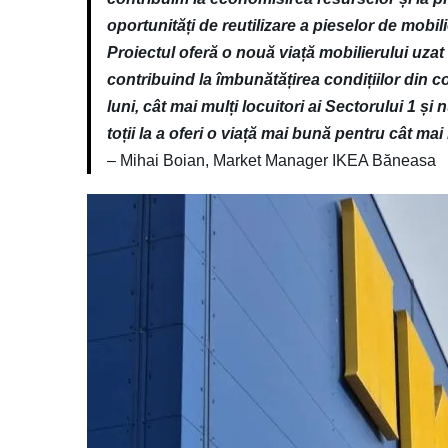
oportunități de reutilizare a pieselor de mobili
Proiectul oferă o nouă viață mobilierului uzat ș
contribuind la îmbunătățirea condițiilor din c
luni, cât mai mulți locuitori ai Sectorului 1 ș
toții la a oferi o viață mai bună pentru cât ma
– Mihai Boian, Market Manager IKEA Băneasa