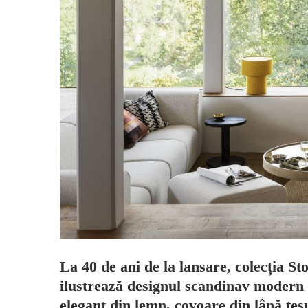
La 40 de ani de la lansare, colecția St
ilustrează designul scandinav modern ș
elegant din lemn, covoare din lână țes