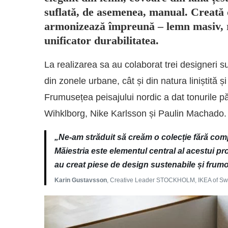
suflată, de asemenea, manual. Creată 
armonizează împreună – lemn masiv, ra
unificator durabilitatea.
La realizarea sa au colaborat trei designeri su
din zonele urbane, cât și din natura liniștită ș
Frumusețea peisajului nordic a dat tonurile pă
Wihklborg, Nike Karlsson și Paulin Machado.
„Ne-am străduit să creăm o colecție fără com
Măiestria este elementul central al acestui pro
au creat piese de design sustenabile și frum
Karin Gustavsson
, Creative Leader STOCKHOLM, IKEA of S