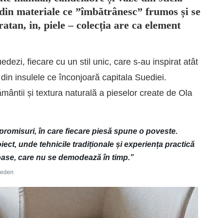
din materiale ce ”îmbătrânesc” frumos și se
tan, in, piele – colecția are ca element
edezi, fiecare cu un stil unic, care s-au inspirat atât
i din insulele ce înconjoară capitala Suediei.
mântii și textura naturală a pieselor create de Ola
promisuri, în care fiecare piesă spune o poveste.
iect, unde tehnicile tradiționale și experiența practică
oase, care nu se demodează în timp.”
weden