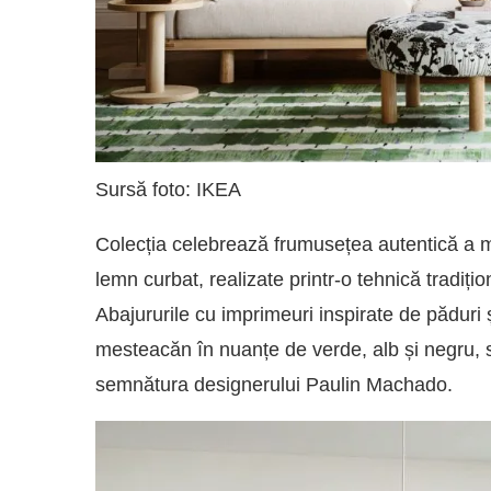
Sursă foto: IKEA
Colecția celebrează frumusețea autentică a mat
lemn curbat, realizate printr-o tehnică tradiți
Abajururile cu imprimeuri inspirate de pădur
mesteacăn în nuanțe de verde, alb și negru, su
semnătura designerului Paulin Machado.