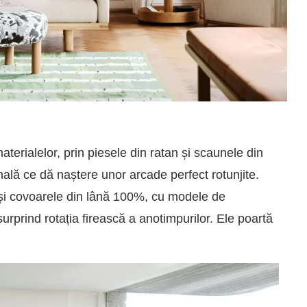
erialelor, prin piesele din ratan și scaunele din
onală ce dă naștere unor arcade perfect rotunjite.
i și covoarele din lână 100%, cu modele de
rprind rotația firească a anotimpurilor. Ele poartă