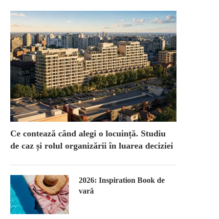
Ce contează când alegi o locuință. Studiu
de caz și rolul organizării în luarea deciziei
2026: Inspiration Book de
vară