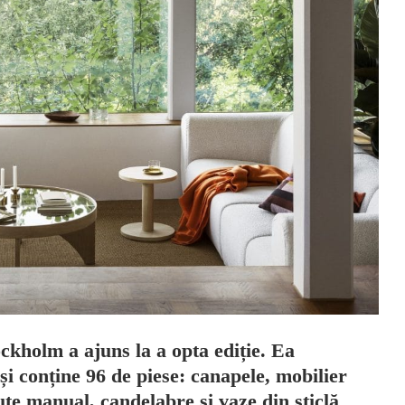
ockholm a ajuns la a opta ediție. Ea
i conține 96 de piese: canapele, mobilier
ute manual, candelabre și vaze din sticlă