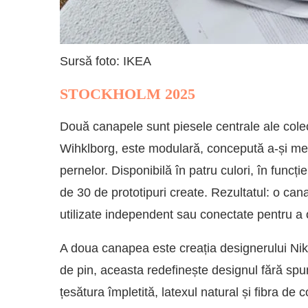
Sursă foto: IKEA
STOCKHOLM 2025
Două canapele sunt piesele centrale ale colecț
Wihklborg, este modulară, concepută a-și men
pernelor. Disponibilă în patru culori, în funcț
de 30 de prototipuri create. Rezultatul: o can
utilizate independent sau conectate pentru a 
A doua canapea este creația designerului Ni
de pin, aceasta redefinește designul fără s
țesătura împletită, latexul natural și fibra de 