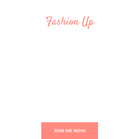
Fashion Up
Meet Me At My
Workshop
Lorem ipsum dolor sit amet, consectetur
adipiscing elit. Ut elit tellus, luctus nec
ullamcorper mattis, pulvinar dapibus leo. Nemo
enim ipsam voluptatem quia voluptas sit
aspernatur aut odit aut fugit, sed quia
consequuntur magni dolores.
JOIN ME NOW