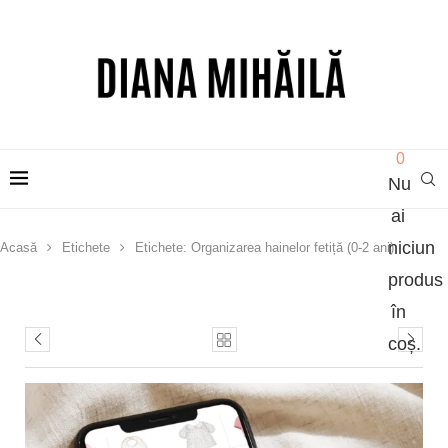
0
Nu
ai
niciun
Acasă
Etichete
Etichete: Organizarea hainelor fetiță (0-2 ani)
produs
în
coș.