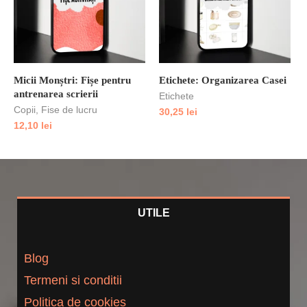
Micii Monștri: Fișe pentru
Etichete: Organizarea Casei
antrenarea scrierii
Etichete
Copii
,
Fise de lucru
30,25
lei
12,10
lei
UTILE
Blog
Termeni si conditii
Politica de cookies