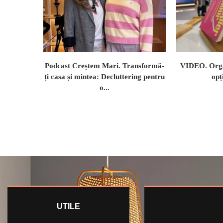
Podcast Creștem Mari. Transformă-
VIDEO. Orga
ți casa și mintea: Decluttering pentru
opț
o...
UTILE