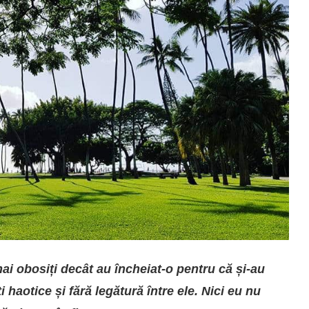
i obosiți decât au încheiat-o pentru că și-au
i haotice și fără legătură între ele. Nici eu nu