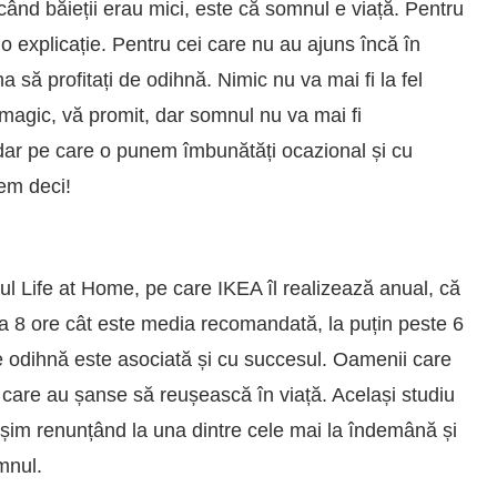
când băieții erau mici, este că somnul e viață. Pentru
io explicație. Pentru cei care nu au ajuns încă în
a să profitați de odihnă. Nimic nu va mai fi la fel
magic, vă promit, dar somnul nu va mai fi
 dar pe care o punem îmbunătăți ocazional și cu
dem deci!
l Life at Home, pe care IKEA îl realizează anual, că
a 8 ore cât este media recomandată, la puțin peste 6
de odihnă este asociată și cu succesul. Oamenii care
care au șanse să reușească în viață. Același studiu
eșim renunțând la una dintre cele mai la îndemână și
mnul.