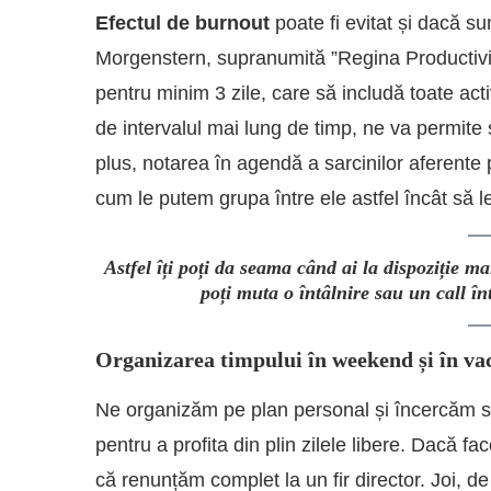
Efectul de burnout
poate fi evitat și dacă su
Morgenstern, supranumită ”Regina Productivit
pentru minim 3 zile, care să includă toate activi
de intervalul mai lung de timp, ne va permite 
plus, notarea în agendă a sarcinilor aferente
cum le putem grupa între ele astfel încât să l
Astfel îți poți da seama când ai la dispoziție m
poți muta o întâlnire sau un call î
Organizarea timpului în weekend și în va
Ne organizăm pe plan personal și încercăm s
pentru a profita din plin zilele libere. Dacă 
că renunțăm complet la un fir director. Joi, 