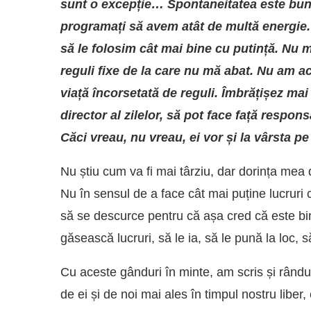
sunt o excepție… Spontaneitatea este bun
programați să avem atât de multă energie. 
să le folosim cât mai bine cu putință. Nu m
reguli fixe de la care nu mă abat. Nu am a
viață încorsetată de reguli. Îmbrățișez mai
director al zilelor, să pot face față responsa
Căci vreau, nu vreau, ei vor și la vârsta p
Nu știu cum va fi mai târziu, dar dorința mea 
Nu în sensul de a face cât mai puține lucruri 
să se descurce pentru că așa cred că este bin
găsească lucruri, să le ia, să le pună la loc, s
Cu aceste gânduri în minte, am scris și rându
de ei și de noi mai ales în timpul nostru liber, 