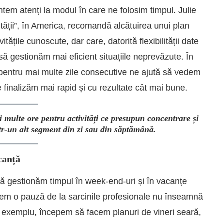
ntem atenți la modul în care ne folosim timpul. Julie
ății”, în America, recomandă alcătuirea unui plan
tățile cunoscute, dar care, datorită flexibilității date
să gestionăm mai eficient situațiile neprevăzute. În
 pentru mai multe zile consecutive ne ajută să vedem
e finalizăm mai rapid și cu rezultate cât mai bune.
ai multe ore pentru activități ce presupun concentrare și
ntr-un alt segment din zi sau din săptămână.
canță
ă gestionăm timpul în week-end-uri și în vacanțe
facem o pauză de la sarcinile profesionale nu înseamnă
de exemplu, începem să facem planuri de vineri seară,