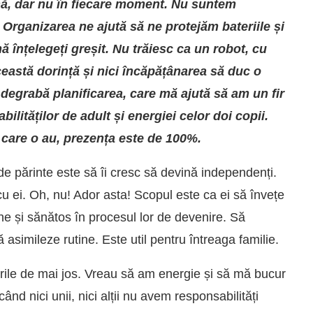
ă, dar nu în fiecare moment. Nu suntem
Organizarea ne ajută să ne protejăm bateriile și
ă înțelegeți greșit. Nu trăiesc ca un robot, cu
ceastă dorință și nici încăpățânarea să duc o
 degrabă planificarea, care mă ajută să am un fir
bilităților de adult și energiei celor doi copii.
e care o au, prezența este de 100%.
de părinte este să îi cresc să devină independenți.
cu ei. Oh, nu! Ador asta! Scopul este ca ei să învețe
e și sănătos în procesul lor de devenire. Să
ă asimileze rutine. Este util pentru întreaga familie.
rile de mai jos. Vreau să am energie și să mă bucur
când nici unii, nici alții nu avem responsabilități