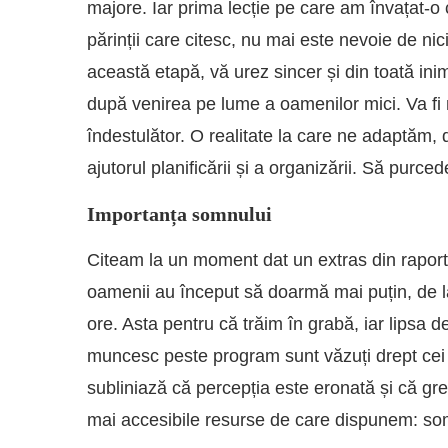
majore. Iar prima lecție pe care am învațat-o 
părinții care citesc, nu mai este nevoie de nic
această etapă, vă urez sincer și din toată inim
după venirea pe lume a oamenilor mici. Va fi 
îndestulător. O realitate la care ne adaptăm,
ajutorul planificării și a organizării. Să purce
Importanța somnului
Citeam la un moment dat un extras din raportu
oamenii au început să doarmă mai puțin, de l
ore. Asta pentru că trăim în grabă, iar lipsa 
muncesc peste program sunt văzuți drept cei 
subliniază că percepția este eronată și că gr
mai accesibile resurse de care dispunem: so