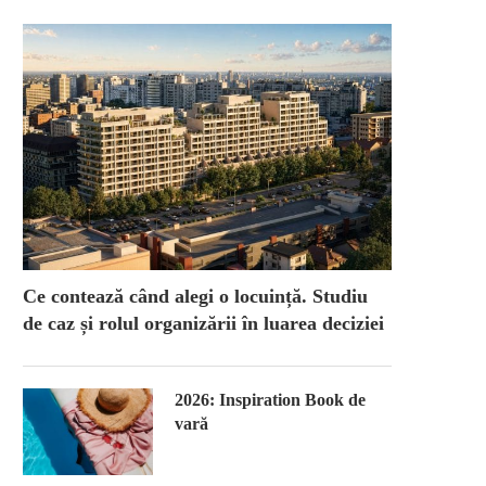
Ce contează când alegi o locuință. Studiu
de caz și rolul organizării în luarea deciziei
2026: Inspiration Book de
vară