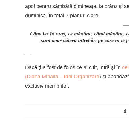
apoi pentru sâmbătă dimineața, la prânz și s
duminica. În total 7 planuri clare.
Când ies în oraș, ce mănânc, când mănânc, câ
sunt doar câteva întrebări pe care ni le
—
Dacă ți-a fost de folos ce ai citit, intră și în
ce
(
Diana Mihaila – Idei Organizare
) și aboneaz
exclusiv membrilor.